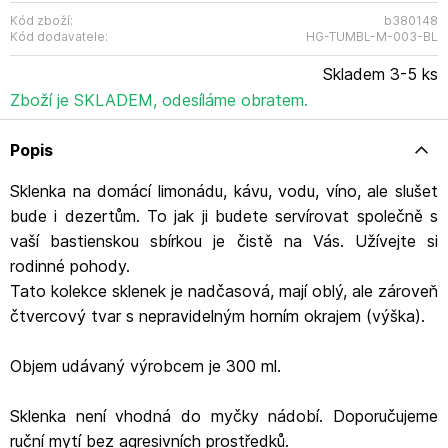
XH Montfoort Kontakt: info@bastioncollections.nl
Kód zboží:
b380148
Kód dodavatele:
HG-TUMBL-M-003-BL
Skladem 3-5 ks
Zboží je SKLADEM, odesíláme obratem.
Popis
Sklenka na domácí limonádu, kávu, vodu, víno, ale slušet
bude i dezertům. To jak ji budete servírovat společně s
vaší bastienskou sbírkou je čistě na Vás. Užívejte si
rodinné pohody.
Tato kolekce sklenek je nadčasová, mají oblý, ale zároveň
čtvercový tvar s nepravidelným horním okrajem (výška).
Objem udávaný výrobcem je 300 ml.
Sklenka není vhodná do myčky nádobí. Doporučujeme
ruční mytí bez agresivních prostředků.