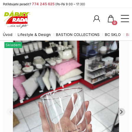
774 245 625
Potřebujete poradit?
(Po-Pá 9:00 – 17:30)
0
Úvod
Lifestyle & Design
BASTION COLLECTIONS
BC SKLO
Bas
Hledat
Skladem