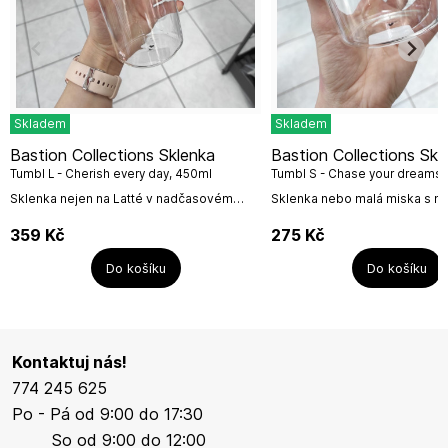
Skladem
Skladem
Bastion Collections Sklenka
Bastion Collections Sklenka
Tumbl L - Cherish every day, 450ml
Tumbl S - Chase your dreams,
Sklenka nejen na Latté v nadčasovém
Sklenka nebo malá miska s n
vzhedu, kdy tvar sklenky je sice oblý, ale
Chase your dreams / Jít za sv
mírně čtvercový, sklenka má nápis
Určena je na domácí limonádu
359
Kč
275
Kč
Cherish every day / Vážit...
víno, ale slušet bude i...
Do košíku
Do košíku
Kontaktuj nás!
774 245 625
Po - Pá od 9:00 do 17:30
So od 9:00 do 12:00