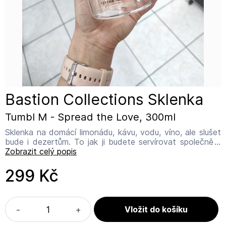
Bastion Collections Sklenka
Tumbl M - Spread the Love, 300ml
Sklenka na domácí limonádu, kávu, vodu, víno, ale slušet
bude i dezertům. To jak ji budete servírovat společně s
vaší bastienskou sbírkou je čistě na Vás. Užívejte si
Zobrazit celý popis
rodinné pohody. Tato kolekce sklenek je nadčasová, mají
oblý, ale zároveň čtvercový tvar s nepravidelným horním
299 Kč
okrajem (výška). Objem udávaný výrobcem je 300 ml.
Sklenka není vhodná do myčky nádobí. Doporučujeme
ruční mytí bez agresivních prostředků. Vyrobeno v Číně
pro holandskou rodinnou firmu Bastion Collections.
-
+
Bastion Collections Adresa výrobce: IJsselveld 2b, 3417