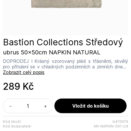
Bastion Collections Středový
ubrus 50x50cm NAPKIN NATURAL
DOPRODEJ ! Krásný vzorovaný pléd s třásněmi, skvělý
pro přitulení se v chladných podzimních a zimních dnech
od holandské firmy Bastion Collections Materiál: 100%
Zobrazit celý popis
bavlna Velikost: 140 x 180 cm Barva: přírodní s černým
vzorem Název výrobce: Bastion Collections Adresa
289 Kč
výrobce: IJsselveld 2b, 3417 XH Montfoort Kontakt:
info@bastioncollections.nl
-
+
Kód zboží:
b470074
Kód dodavatele:
AN-NAPKIN-001-LN