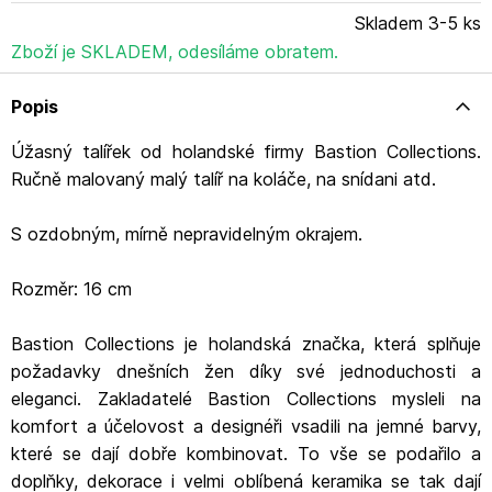
Název výrobce: Bastion Collections Adresa výrobce:
Skladem 3-5 ks
IJsselveld 2b, 3417 XH Montfoort Kontakt:
info@bastioncollections.nl
Zboží je SKLADEM, odesíláme obratem.
Popis
Úžasný talířek od holandské firmy Bastion Collections.
Ručně malovaný malý talíř na koláče, na snídani atd.
S ozdobným, mírně nepravidelným okrajem.
Rozměr: 16 cm
Bastion Collections je holandská značka, která splňuje
požadavky dnešních žen díky své jednoduchosti a
eleganci. Zakladatelé Bastion Collections mysleli na
komfort a účelovost a designéři vsadili na jemné barvy,
které se dají dobře kombinovat. To vše se podařilo a
doplňky, dekorace i velmi oblíbená keramika se tak dají