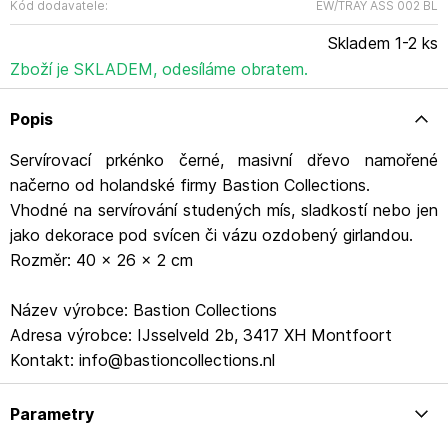
Kód dodavatele:
EW/TRAY ASS 002 BL
Skladem 1-2 ks
Zboží je SKLADEM, odesíláme obratem.
Popis
Servírovací prkénko černé, masivní dřevo namořené
načerno od holandské firmy Bastion Collections.
Vhodné na servírování studených mís, sladkostí nebo jen
jako dekorace pod svícen či vázu ozdobený girlandou.
Rozměr: 40 x 26 x 2 cm
Název výrobce: Bastion Collections
Adresa výrobce: IJsselveld 2b, 3417 XH Montfoort
Kontakt: info@bastioncollections.nl
Parametry