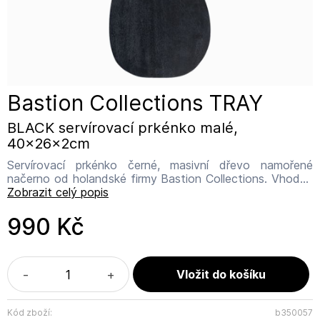
Bastion Collections TRAY
BLACK servírovací prkénko malé,
40x26x2cm
Servírovací prkénko černé, masivní dřevo namořené
načerno od holandské firmy Bastion Collections. Vhodné
na servírování studených mís, sladkostí nebo jen jako
Zobrazit celý popis
dekorace pod svícen či vázu ozdobený girlandou.
Rozměr: 40 x 26 x 2 cm Název výrobce: Bastion
990 Kč
Collections Adresa výrobce: IJsselveld 2b, 3417 XH
Montfoort Kontakt: info@bastioncollections.nl
-
+
Kód zboží:
b350057