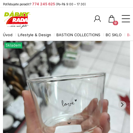
774 245 625
Potřebujete poradit?
(Po-Pá 9:00 – 17:30)
0
Úvod
Lifestyle & Design
BASTION COLLECTIONS
BC SKLO
Bas
Hledat
Skladem