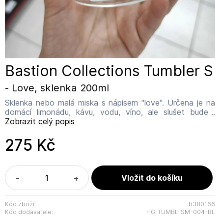
Bastion Collections Tumbler S
- Love, sklenka 200ml
Sklenka nebo malá miska s nápisem "love". Určena je na
domácí limonádu, kávu, vodu, víno, ale slušet bude i
dezertům, kompotům, dipům... To jak ji budete servírovat
Zobrazit celý popis
společně s vaší bastienskou sbírkou je čistě na Vás.
Užívejte si rodinné pohody. Tato kolekce sklenek je
275 Kč
nadčasová, mají oblý, ale zároveň čtvercový tvar s
nepravidelným horním okrajem (výška). Objem udávaný
výrobcem je 200 ml. Sklenka není vhodná do myčky
nádobí. Doporučujeme ruční mytí bez agresivních
-
+
prostředků. Vyrobeno v Číně pro holandskou rodinnou
firmu Bastion Collections. Bastion Collections Adresa
výrobce: IJsselveld 2b, 3417 XH Montfoort Kontakt:
Kód zboží:
b380166
Kód dodavatele:
HG-TUMBL-SM-004-BL
info@bastioncollections.nl