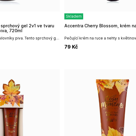
Skladem
Accentra Cherry Blossom, krém n
piva, 720ml
ilovníky piva. Tento sprchový gel
Pečující krém na ruce a nehty s květino
u piva s pěnovou pumpičkou pro
Cherry Blossom / třešňové květy.Objem
79
Kč
bjem dokonce...
mlNeužívat...