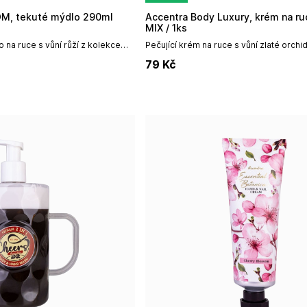
OM, tekuté mýdlo 290ml
Accentra Body Luxury, krém na ruce 60ml
MIX / 1ks
o na ruce s vůní růží z kolekce
Pečující krém na ruce s vůní zlaté orchid
firmy Accentra.Objem: 290...
barev, cena za 1 ks.Objem: 60mlNázev 
79
Kč
Accentra GmbH & Co....