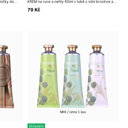
mičky do
KRÉM na ruce a nehty 60ml v tubě s vůní broskve a
lňuje dárkové
jasmínu od německé firmy Accentra.,MIX motivů /
79
Kč
cena za 1 ks.Neužívat...
Skladem