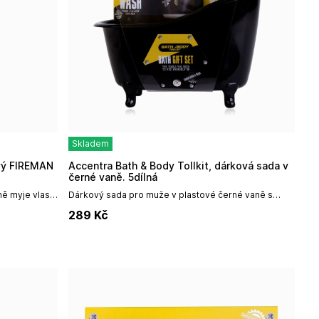
Skladem
Accentra Bath & Body Tollkit, dárková sada v
černé vaně. 5dílná
ě myje vlasy
Dárkový sada pro muže v plastové černé vaně s
 hydrataci a
praktickou houbou, sprchovým gelem, peelingem na
289
Kč
.
ruce.Obsah:2x sprchový gel...