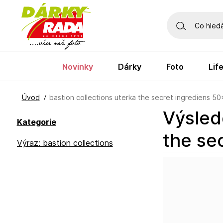
novinky
dárky
foto
li
Úvod
bastion collections uterka the secret ingrediens 50
Výsledek vyhledávání výrazu "bastion collections uterka
Kategorie
the se
Výraz: bastion collections
uterka the secret ingrediens
50x70 in white