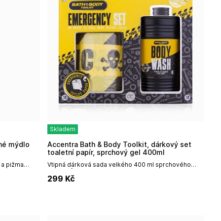
Skladem
Accentra Bath & Body Toolkit, dárkový set
toaletní papír, sprchový gel 400ml
 a pižma
Vtipná dárková sada velkého 400 ml sprchového
aleno v
gelu s vůní santalového dřeva a pižma a toaletního
299
Kč
papíru s varováním o nebezpečí od...