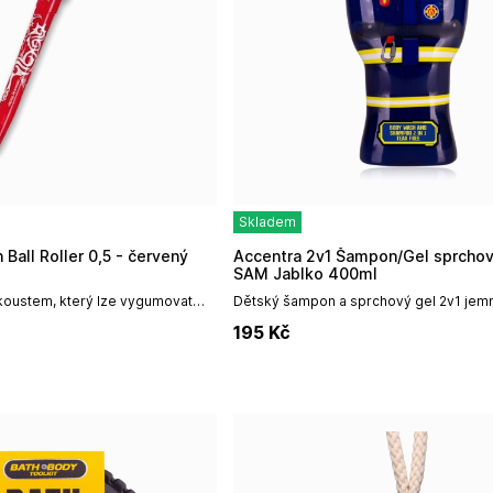
Skladem
n Ball Roller 0,5 - červený
Accentra 2v1 Šampon/Gel sprchový FIREMAN
SAM Jablko 400ml
nkoustem, který lze vygumovat
Dětský šampon a sprchový gel 2v1 jemn
m víčka rolleru a opakovaně na
i pokožku, pomáhá udržovat přirozenou
195
Kč
zanechává pokožku hebkou a vláčnou...