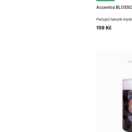
Accentra BLOSS
Pečující tekuté mýdl
Blossom od německé 
159
Kč