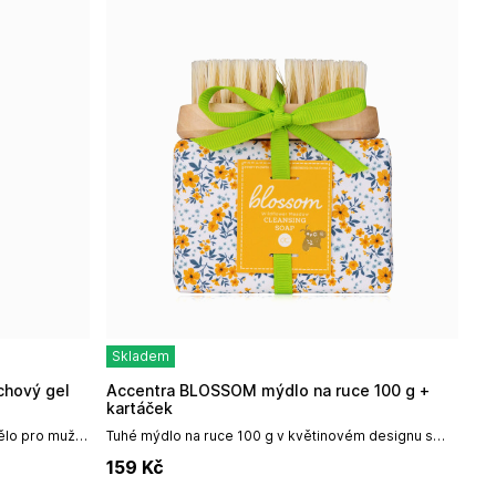
Skladem
Accentra BLOSSOM mýdlo na ruce 100 g +
kartáček
tělo pro muže
Tuhé mýdlo na ruce 100 g v květinovém designu s
ktickou
kartáčkem od německé firmy Accentra.Objem: 100
159
Kč
gNázev výrobce: Accentra GmbH &...