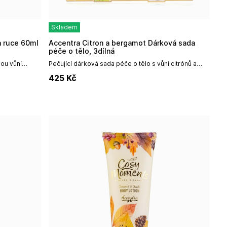
Skladem
a ruce 60ml
Accentra Citron a bergamot Dárková sada
péče o tělo, 3dílná
vou vůní
Pečující dárková sada péče o tělo s vůní citrónů a
: 60
bergamotu obsahuje:Sprchový gel 240 mlTělový
425
Kč
krém 200 mlKrém na ruce a...