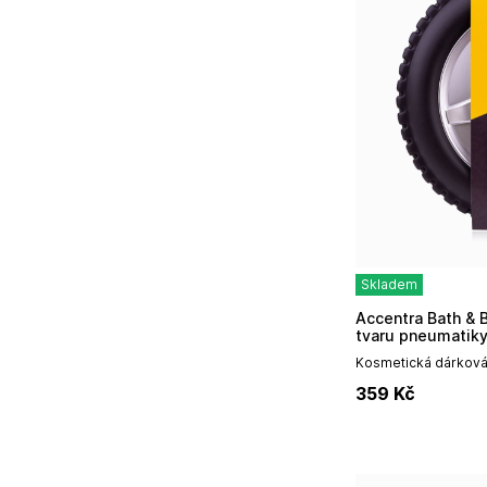
Skladem
Accentra Bath & Body Toolkit v pouzdře ve
tvaru pneumatik
Kosmetická dárková
sprchovým gelem.D
359
Kč
designem a vůní sant