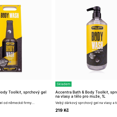
Skladem
Accentra Bath & Body Toolkit, sprchový gel
na vlasy a tělo pro muže, 1L
el od německé firmy
Velký dárkový sprchový gel na vlasy a 
vý 360ml v láhvi v dárkové
s vůní santalového dřeva a pižma s pra
219
Kč
alové dřevo a...
pumpičkou.Objem: 1000 ml /...