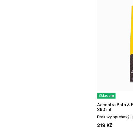
Skladem
Accentra Bath & Body Toolkit, sprchový gel
360 ml
Dárkový sprchový g
Accentra.GEL sprcho
219
Kč
krabičce, vůně: sant