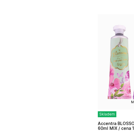
Skladem
Accentra BLOSSOM purple, krém na ruce
60ml MIX / cena 