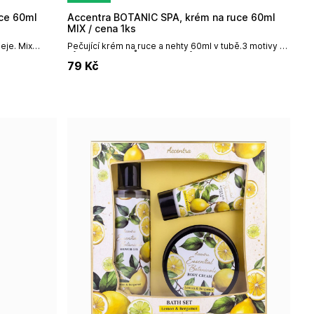
Accentra BOTANIC SPA, krém na ruce 60ml
MIX / cena 1ks
eje. Mix
Pečující krém na ruce a nehty 60ml v tubě.3 motivy /1
výrobce:
vůněMIX MOTIVŮ / Cena 1ksVůně: Eucalyptus &
79
Kč
LemongrassNázev...