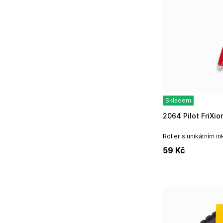
Skladem
2064 Pilot FriXio
Roller s unikátním i
plastovým zakončení
59
Kč
tomtéž místě...