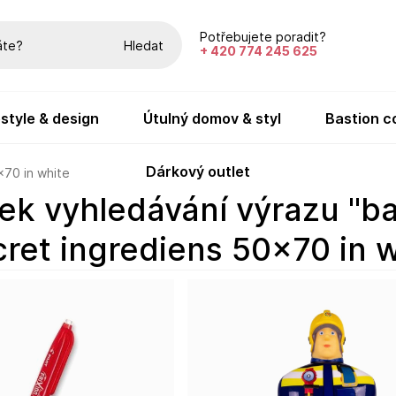
Potřebujete poradit?
Hledat
+ 420 774 245 625
festyle & design
útulný domov & styl
bastion c
dárkový outlet
x70 in white
cret ingrediens 50x70 in w