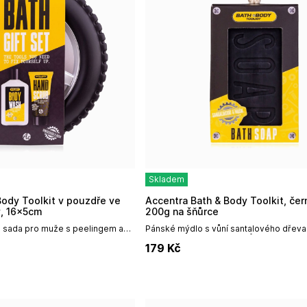
Skladem
Accentra Bath & Body Toolkit, černé mýdlo
y, 16x5cm
200g na šňůrce
 sada pro muže s peelingem a
Pánské mýdlo s vůní santalového dřeva
árková sada s nevšedním
prakticky zavěšené na šňůrce. Mýdlo b
179
Kč
alového dřeva potěší...
dárkové krabičce.Netestované na...