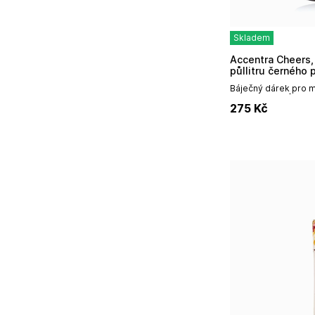
Skladem
Accentra Cheers, sprchový gel 2v1 ve tvaru
půllitru černého 
Báječný dárek pro m
2v1 ve tvaru půllitr
275
Kč
snadné použití má o