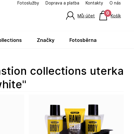
Fotoslužby
Doprava a platba
Kontakty
O nás
0
Můj účet
Košík
ollections
značky
fotosběrna
hite"