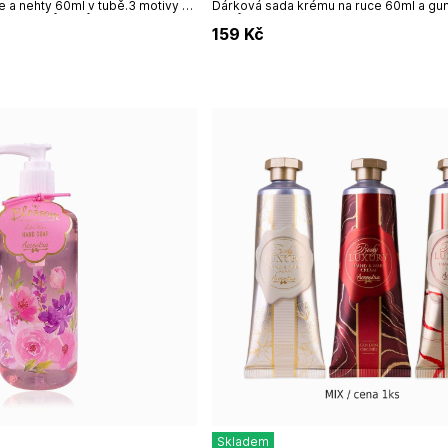
e a nehty 60ml v tubě.3 motivy /1
Dárková sada krému na ruce 60ml a gu
ena 1ksVůně: růžeNázev
vlasů v zelené barvě, která skvěle dop
159
Kč
balení ve formě květiny.Krém na...
Skladem