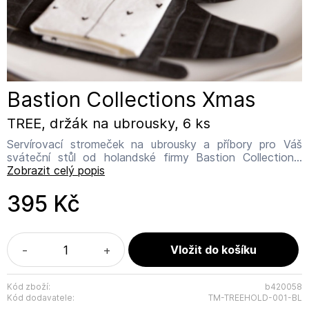
Bastion Collections Xmas
TREE, držák na ubrousky, 6 ks
Servírovací stromeček na ubrousky a příbory pro Váš
sváteční stůl od holandské firmy Bastion Collections.
Název výrobce: Bastion Collections Adresa výrobce:
Zobrazit celý popis
IJsselveld 2b, 3417 XH Montfoort Kontakt:
info@bastioncollections.nl
395 Kč
-
+
Kód zboží:
b420058
Kód dodavatele:
TM-TREEHOLD-001-BL