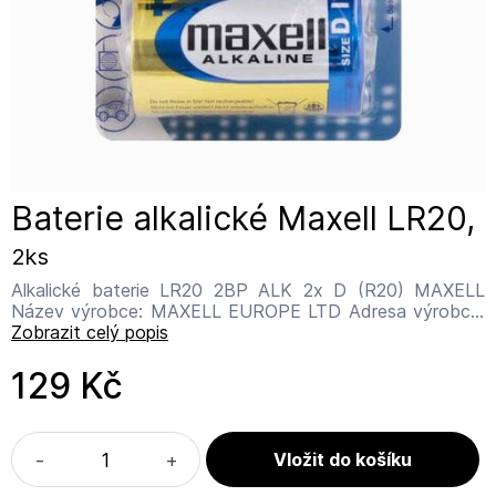
Baterie alkalické Maxell LR20,
2ks
Alkalické baterie LR20 2BP ALK 2x D (R20) MAXELL
Název výrobce: MAXELL EUROPE LTD Adresa výrobce:
Botanica Ditton Park, Riding Court Road, Datchet,
Zobrazit celý popis
Slough, Berkshire, SL3 9LL, United Kingdom Kontakt:
customerservice@maxell.eu
129 Kč
-
+