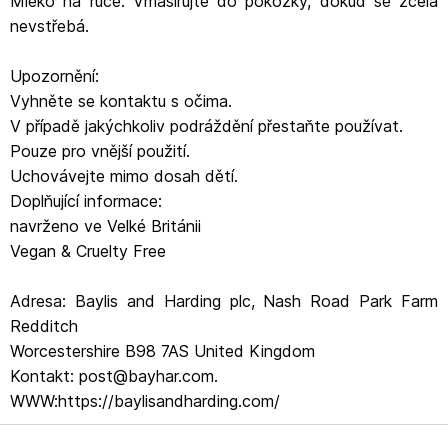
Mléko na ruce: Vmasírujte do pokožky, dokud se zcela
nevstřebá.
Upozornění:
Vyhněte se kontaktu s očima.
V případě jakýchkoliv podráždění přestaňte používat.
Pouze pro vnější použití.
Uchovávejte mimo dosah dětí.
Doplňující informace:
navrženo ve Velké Británii
Vegan & Cruelty Free
Adresa: Baylis and Harding plc, Nash Road Park Farm
Redditch
Worcestershire B98 7AS United Kingdom
Kontakt: post@bayhar.com.
WWW:https://baylisandharding.com/