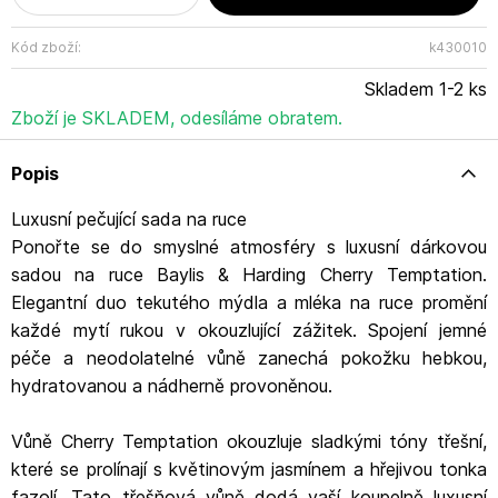
dodá vaší koupelně luxusní nádech a vašemu
každodennímu rituálu špetku pokušení. Obsah sady:
tekuté mýdlo na ruce 400 ml mléko na ruce 400 ml
Kód zboží:
k430010
Vlastnosti: účinně čistí a vyživuje pokožku rukou smyslná
Skladem 1-2 ks
vůně třešní, jasmínu a fazole tonka ideální pro každodenní
použití tip na vánoční dárek pro ženy Aktivní látky:
Zboží je SKLADEM, odesíláme obratem.
glycerin - hydratuje, zjemňuje a změkčuje pokožku vitamin
E - antioxidant; omlazuje pokožku, zamezuje tvorbě
Popis
vrásek, regeneruje Použití: Mýdlo: Naneste na vlhkou
pokožku rukou, napěňte a důkladně opláchněte. Mléko na
ruce: Vmasírujte do pokožky, dokud se zcela nevstřebá.
Luxusní pečující sada na ruce
Upozornění: Vyhněte se kontaktu s očima. V případě
Ponořte se do smyslné atmosféry s luxusní dárkovou
jakýchkoliv podráždění přestaňte používat. Pouze pro
sadou na ruce Baylis & Harding Cherry Temptation.
vnější použití. Uchovávejte mimo dosah dětí. Doplňující
Elegantní duo tekutého mýdla a mléka na ruce promění
informace: navrženo ve Velké Británii Vegan & Cruelty
Free Adresa: Baylis and Harding plc, Nash Road Park
každé mytí rukou v okouzlující zážitek. Spojení jemné
Farm Redditch Worcestershire B98 7AS United Kingdom
péče a neodolatelné vůně zanechá pokožku hebkou,
Kontakt: post@bayhar.com.
hydratovanou a nádherně provoněnou.
WWW:https://baylisandharding.com/
Vůně Cherry Temptation okouzluje sladkými tóny třešní,
které se prolínají s květinovým jasmínem a hřejivou tonka
fazolí. Tato třešňová vůně dodá vaší koupelně luxusní