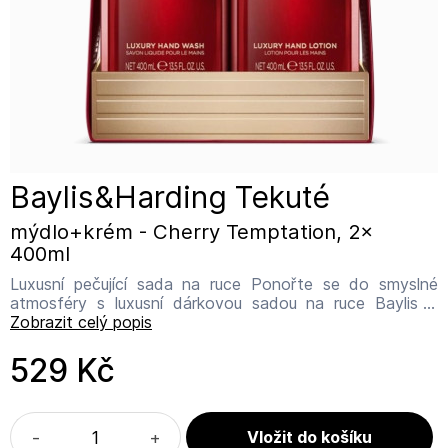
Baylis&Harding Tekuté
mýdlo+krém - Cherry Temptation, 2x
400ml
Luxusní pečující sada na ruce Ponořte se do smyslné
atmosféry s luxusní dárkovou sadou na ruce Baylis &
Harding Cherry Temptation. Elegantní duo tekutého
Zobrazit celý popis
mýdla a mléka na ruce promění každé mytí rukou v
okouzlující zážitek. Spojení jemné péče a neodolatelné
529 Kč
vůně zanechá pokožku hebkou, hydratovanou a
nádherně provoněnou. Vůně Cherry Temptation okouzluje
sladkými tóny třešní, které se prolínají s květinovým
jasmínem a hřejivou tonka fazolí. Tato třešňová vůně
-
+