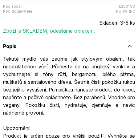
Chraňte před teplem. Uchovávejte mimo dosah dětí. Při
jakýchkoliv známkách podráždění přestaňte používat.
Kód zboží:
k200193
Kód dodavatele:
RGHWRPV
Adresa: Baylis and Harding plc, Nash Road Park Farm
Redditch Worcestershire B98 7AS United Kingdom
Skladem 3-5 ks
Kontakt: post@bayhar.com.
WWW:https://baylisandharding.com/
Zboží je SKLADEM, odesíláme obratem.
Popis
Tekuté mýdlo vás zaujme jak stylovým obalem, tak
neodolatelnou vůní. Přeneste se na anglický venkov a
vychutnejte si tóny růží, bergamotu, bílého pižma,
muškátů a santalového dřeva. Šetrně čistí pokožku rukou
bez jejího vysušení. Pumpičkou naneste produkt do rukou,
napěňte a pečlivě opláchněte. Bez parabenů. Vhodné pro
vegany. Pokožku čistí, hydratuje, zjemňuje a navíc
nádherně provoní.
Upozornění:
Produkt je určen pouze pro vnější použití. Vyhněte se