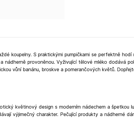
Vegan & Cruelty Free Adresa: Baylis and Harding plc, Nash Road Park Farm
Redditch Worcest
post@bayhar.com. WWW:
každé koupelny. S praktickými pumpičkami se perfektně hod
 a nádherně provoněnou. Vyživující tělové mléko dodává po
ckou vůní banánu, broskve a pomerančových květů. Dopřejte si
 exotický květinový design s moderním nádechem a špetkou 
odávají výjimečný charakter. Pečující produkty a nádherné 