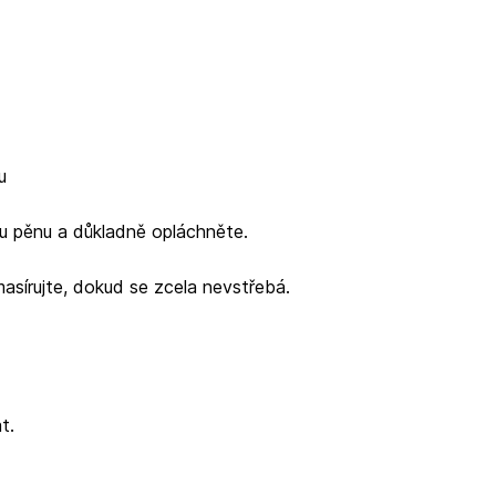
u
ou pěnu a důkladně opláchněte.
asírujte, dokud se zcela nevstřebá.
t.