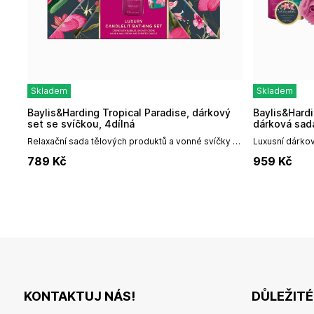
Skladem
Skladem
Baylis&Harding Tropical Paradise, dárkový
Baylis&Harding Tropical Paradise, velká
set se svíčkou, 4dílná
dárková sada
Relaxační sada tělových produktů a vonné svíčky v
Luxusní dárkov
praktickém dárkovém balení.Dárková sada pro
těloTato nádh
789
Kč
959
Kč
relaxaci celého...
luxusu ve Vaší 
KONTAKTUJ NÁS!
DŮLEŽIT