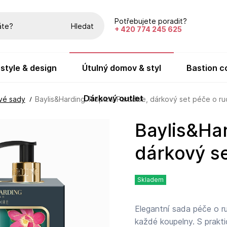
Potřebujete poradit?
Hledat
+ 420 774 245 625
festyle & design
útulný domov & styl
bastion c
dárkový outlet
vé sady
Baylis&Harding Tropical Paradise, dárkový set péče o ru
Baylis&Harding Tropical Paradise,
dárkový se
Skladem
Elegantní sada péče o r
každé koupelny. S prakt