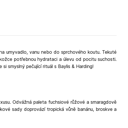
ershire B98 7AS United Kingdom Kontakt:
https://baylisandharding.com/
í na umyvadlo, vanu nebo do sprchového koutu. Tekuté
kožce potřebnou hydrataci a úlevu od pocitu suchosti.
 smyslný pečující rituál s Baylis & Harding!
luxusu. Odvážná paleta fuchsiové růžové a smaragdově
dárkové sady doprovází tropická vůně banánu, broskve a