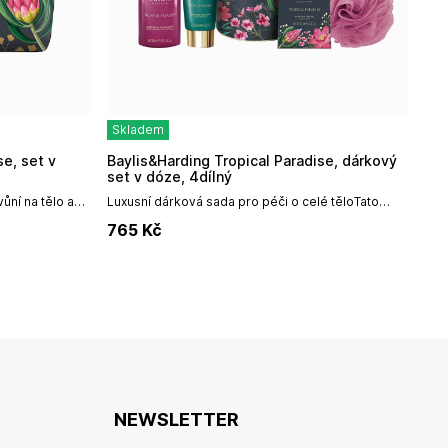
Skladem
Baylis&Harding Tropical Paradise, dárkový
set v dóze, 4dílný
ůní na tělo a
Luxusní dárková sada pro péči o celé těloTato
 péče o tělo i
nádherná dárková sada v tubusu ukrývá 4 pečující
765
Kč
produkty pro pokožku celého...
NEWSLETTER