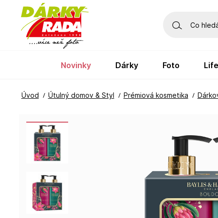
novinky
dárky
foto
li
Úvod
Útulný domov & Styl
Prémiová kosmetika
Dárko