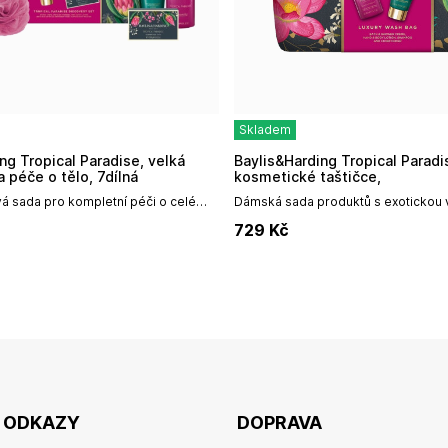
Skladem
Baylis&Harding Tropical Paradise, set v
 péče o tělo, 7dílná
kosmetické taštičce,
á sada pro kompletní péči o celé
Dámská sada produktů s exotickou v
erná dárková sada je symbolem
vlasy v kosmetické taštičce.Exotická
729
Kč
koupelně. Připravte se na...
vlasyTato elegantní...
É ODKAZY
DOPRAVA