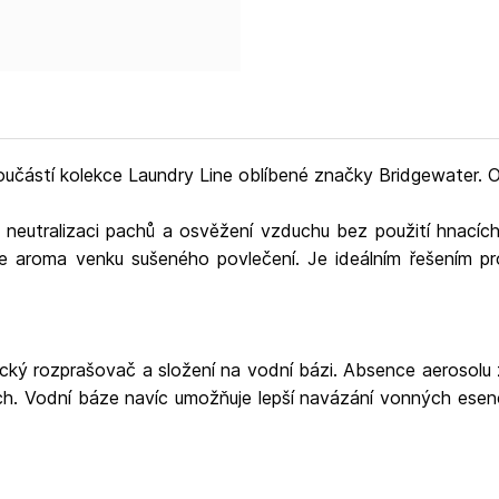
WWW:https://bridgewat
oučástí kolekce Laundry Line oblíbené značky Bridgewater. Oži
é neutralizaci pachů a osvěžení vzduchu bez použití hnací
uje aroma venku sušeného povlečení. Je ideálním řešením pr
ický rozprašovač a složení na vodní bázi. Absence aerosolu
h. Vodní báze navíc umožňuje lepší navázání vonných esenc