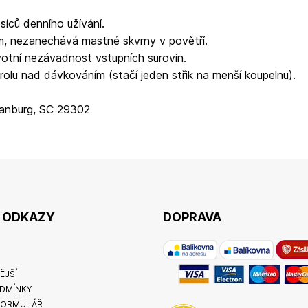
síců denního užívání.
m, nezanechává mastné skvrny v povětří.
otní nezávadnost vstupních surovin.
u nad dávkováním (stačí jeden střik na menší koupelnu).
tanburg, SC 29302
É ODKAZY
DOPRAVA
ĚJŠÍ
DMÍNKY
FORMULÁŘ