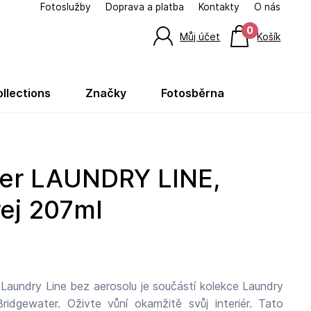
Fotoslužby
Doprava a platba
Kontakty
O nás
0
Můj účet
Košík
ollections
značky
fotosběrna
rej 207ml
 Laundry Line bez aerosolu je součástí kolekce Laundry
dgewater. Oživte vůní okamžitě svůj interiér. Tato