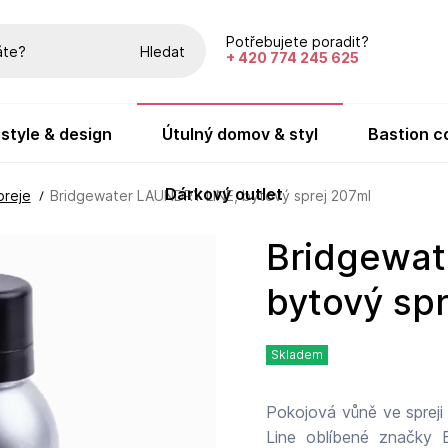
Potřebujete poradit?
Hledat
+ 420 774 245 625
festyle & design
útulný domov & styl
bastion c
dárkový outlet
preje
Bridgewater LAUNDRY LINE, bytový sprej 207ml
Bridgewater LAUNDRY LINE,
bytový sp
Skladem
Pokojová vůně ve spreji
Line oblíbené značky Bri