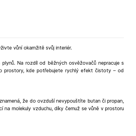
ercandles.com/
vte vůní okamžitě svůj interiér.
ch plynů. Na rozdíl od běžných osvěžovačů nepracuje s
o prostory, kde potřebujete rychlý efekt čistoty – od
 znamená, že do ovzduší nevypouštíte butan či propan,
í na molekuly vzduchu, díky čemuž se vůně v prostoru