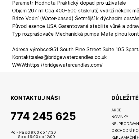
Parametr Hodnota Praktický dopad pro uživatele
Objem 207 ml Cca 400–500 stisknutí; vydrží několik mě
Báze Vodní (Water-based) Šetrnější k dýchacím cestá
Původ esence USA Garantovaná stabilita vůně a zdrav
Typ rozprašovače Mechanická pumpa Máte plnou kontrol
Adresa výrobce:951 South Pine Street Suite 105 Spar
Kontakt:sales@bridgewatercandles.co.uk
WWW:https://bridgewatercandles.com/
KONTAKTUJ NÁS!
DŮLEŽIT
AKCE
774 245 625
NOVINKY
NEJPRODÁVAN
OBCHODNÍ PO
Po - Pá od 9:00 do 17:30
So od 9:00 do 12:00
REKLAMAČNÍ 