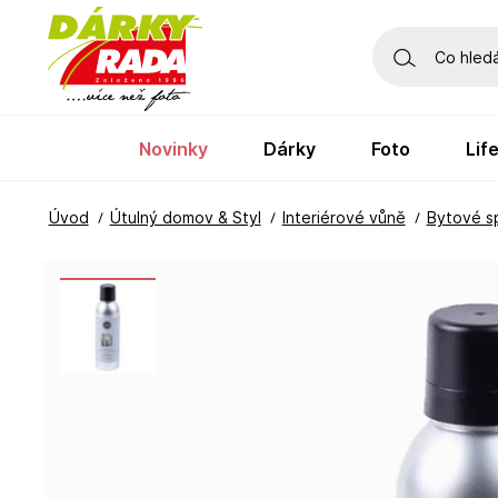
novinky
dárky
foto
li
Úvod
Útulný domov & Styl
Interiérové vůně
Bytové s