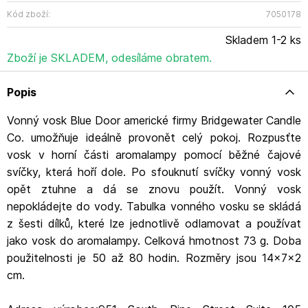
Spartanburg, SC 29302
Kontakt:sales@bridgewatercandles.co.uk
Kód zboží:
7050178
WWW:https://bridgewatercandles.com/
Skladem 1-2 ks
Zboží je SKLADEM, odesíláme obratem.
Popis
Vonný vosk Blue Door americké firmy Bridgewater Candle
Co. umožňuje ideálně provonět celý pokoj. Rozpusťte
vosk v horní části aromalampy pomocí běžné čajové
svíčky, která hoří dole. Po sfouknutí svíčky vonný vosk
opět ztuhne a dá se znovu použít. Vonný vosk
nepokládejte do vody. Tabulka vonného vosku se skládá
z šesti dílků, které lze jednotlivě odlamovat a používat
jako vosk do aromalampy. Celková hmotnost 73 g. Doba
použitelnosti je 50 až 80 hodin. Rozměry jsou 14x7x2
cm.