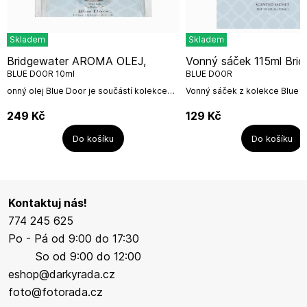
Skladem
Skladem
Bridgewater AROMA OLEJ,
Vonný sáček 115ml Bridgewater
BLUE DOOR 10ml
BLUE DOOR
onný olej Blue Door je součástí kolekce
Vonný sáček z kolekce Blue 
Blue Door oblíbené značky Bridgewater
115 ml náplně. Papírový pytlí
Candle Co. Stačí nakapat do vody v
vonnou směsí s vůní Blue Doo
249
Kč
129
Kč
aromalampičce pár...
několik...
Do košíku
Do košíku
Kontaktuj nás!
774 245 625
Po - Pá od 9:00 do 17:30
So od 9:00 do 12:00
eshop@darkyrada.cz
foto@fotorada.cz