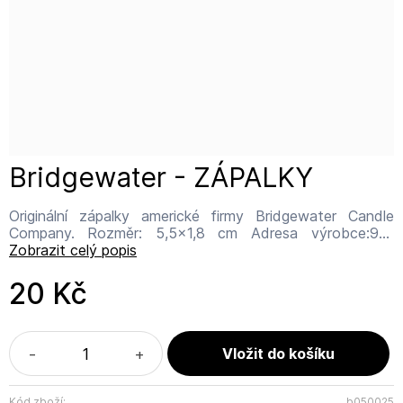
Bridgewater - ZÁPALKY
Originální zápalky americké firmy Bridgewater Candle
Company. Rozměr: 5,5x1,8 cm Adresa výrobce:951
South Pine Street Suite 105 Spartanburg, SC 29302
Zobrazit celý popis
Kontakt:sales@bridgewatercandles.co.uk
WWW:https://bridgewatercandles.com/
20 Kč
-
+
Kód zboží:
b050025