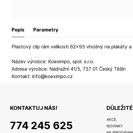
Popis
Parametry
Plastový clip rám velikosti 62x93 vhodný na plakáty a 
Název výrobce: Koeximpo, spol. s.r.o.
Adresa výrobce: Nádražní 41/5, 737 01 Český Těšín
Kontakt: info@koeximpo.cz
KONTAKTUJ NÁS!
DŮLEŽIT
AKCE
774 245 625
NOVINKY
NEJPRODÁVAN