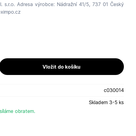
. s.r.o. Adresa výrobce: Nádražní 41/5, 737 01 Český
eximpo.cz
c030014
Skladem 3-5 ks
síláme obratem.