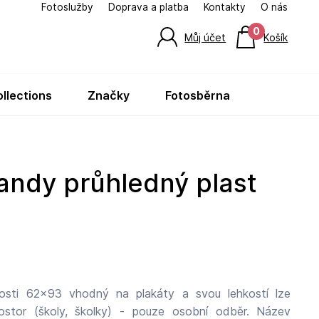
Fotoslužby
Doprava a platba
Kontakty
O nás
0
Můj účet
Košík
ollections
značky
fotosběrna
ikosti 62x93 vhodný na plakáty a svou lehkostí lze
tor (školy, školky) - pouze osobní odběr. Název