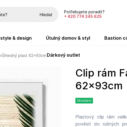
Potřebujete poradit?
Hledat
+ 420 774 245 625
festyle & design
útulný domov & styl
bastion c
dárkový outlet
průhledný plast 62x93cm
Clip rám Fandy průhledný plast
62x93cm
Skladem
Plastový clip rám vel
pověsit do rušných pros