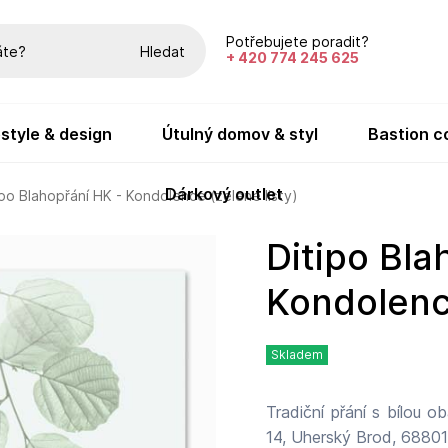
Potřebujete poradit?
Hledat
+ 420 774 245 625
festyle & design
útulný domov & styl
bastion c
dárkový outlet
ipo Blahopřání HK - Kondolence (zelené listy)
Ditipo Blahopřání HK -
Kondolence
Skladem
Tradiční přání s bílou obálkou. Rozmě
14, Uherský Brod, 68801