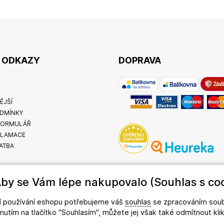
É ODKAZY
DOPRAVA
ĚJŠÍ
DMÍNKY
FORMULÁŘ
KLAMACE
ATBA
by se Vám lépe nakupovalo (Souhlas s coo
ší používání eshopu potřebujeme váš
souhlas
se zpracováním soub
iknutím na tlačítko "Souhlasím", můžete jej však také odmítnout kl