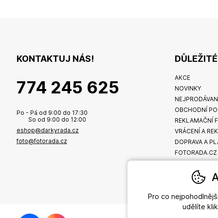
KONTAKTUJ NÁS!
DŮLEŽIT
AKCE
774 245 625
NOVINKY
NEJPRODÁVAN
OBCHODNÍ PO
Po - Pá od 9:00 do 17:30
So od 9:00 do 12:00
REKLAMAČNÍ 
eshop@darkyrada.cz
VRÁCENÍ A RE
foto@fotorada.cz
DOPRAVA A PL
FOTORADA.CZ
A
Pro co nejpohodlněj
udělíte kl