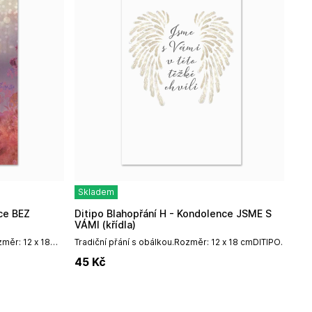
Skladem
Ditipo Blahopřání H - Kondolence JSME S
VÁMI (křídla)
změr: 12 x 18
Tradiční přání s obálkou.Rozměr: 12 x 18 cmDITIPO,
erský Brod,...
a. s.Mariánské nám. 14, Uherský Brod,
45
Kč
68801info@ditipo.cz