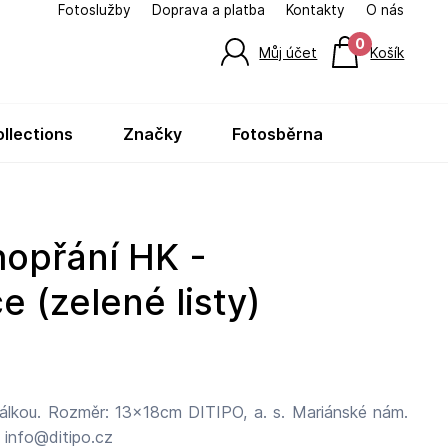
Fotoslužby
Doprava a platba
Kontakty
O nás
0
Můj účet
Košík
ollections
značky
fotosběrna
 (zelené listy)
r: 13x18cm DITIPO, a. s. Mariánské nám.
 info@ditipo.cz