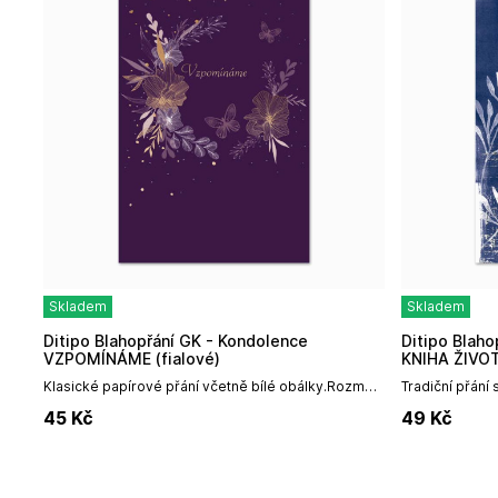
Skladem
Skladem
Ditipo Blahopřání GK - Kondolence
Ditipo Blahopřání I - Kondolence JEDNA
VZPOMÍNÁME (fialové)
KNIHA ŽIVOT
Klasické papírové přání včetně bílé obálky.Rozměr:
Tradiční přání
13x18cmDITIPO, a. s.Mariánské nám. 14, Uherský
a. s.Mariánské
45
Kč
49
Kč
Brod,...
68801info@dit