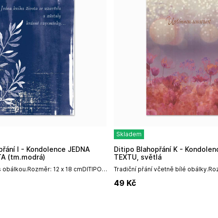
Skladem
Ditipo Blahopřání K - Kondolence BEZ
A (tm.modrá)
TEXTU, světlá
 s obálkou.Rozměr: 12 x 18 cmDITIPO,
Tradiční přání včetně bílé obálky.Ro
 nám. 14, Uherský Brod,
cmDITIPO, a. s.Mariánské nám. 14, Uh
49
Kč
ipo.cz