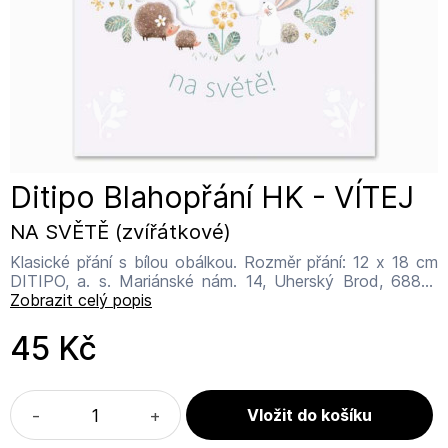
Ditipo Blahopřání HK - VÍTEJ
NA SVĚTĚ (zvířátkové)
Klasické přání s bílou obálkou. Rozměr přání: 12 x 18 cm
DITIPO, a. s. Mariánské nám. 14, Uherský Brod, 68801
info@ditipo.cz
Zobrazit celý popis
45 Kč
-
+