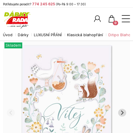
774 245 625
Potřebujete poradit?
(Po-Pá 9:00 – 17:30)
0
Úvod
Dárky
LUXUSNÍ PŘÁNÍ
Klasická blahopřání
Ditipo Blahop
Hledat
Skladem