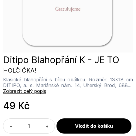
Ditipo Blahopřání K - JE TO
HOLČIČKA!
Klasické blahopřání s bílou obálkou. Rozměr: 13x18 cm
DITIPO, a. s. Mariánské nám. 14, Uherský Brod, 68801
info@ditipo.cz
Zobrazit celý popis
49 Kč
-
+