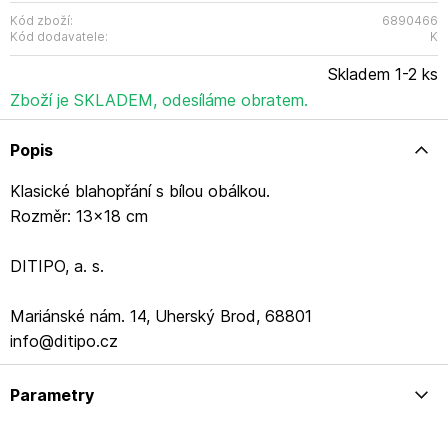
Kód zboží:
6890466
Kód dodavatele:
K
Skladem 1-2 ks
Zboží je SKLADEM, odesíláme obratem.
Popis
Klasické blahopřání s bílou obálkou.
Rozměr: 13x18 cm
DITIPO, a. s.
Mariánské nám. 14, Uherský Brod, 68801
info@ditipo.cz
Parametry