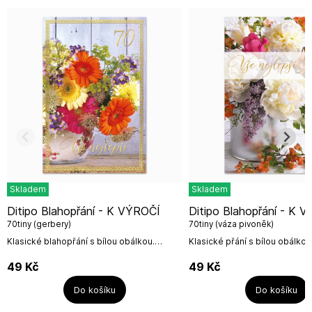
Skladem
Skladem
Ditipo Blahopřání - K VÝROČÍ
Ditipo Blahopřání - K VÝROČÍ
70tiny (gerbery)
70tiny (váza pivoněk)
Klasické blahopřání s bílou obálkou.
Klasické přání s bílou obálk
Rozměr: 13x18 cmDITIPO, a. s.Mariánské
přání: 12 x 18 cmDITIPO, a. s.
nám. 14, Uherský Brod,
nám. 14, Uherský Brod,...
49
Kč
49
Kč
68801info@ditipo.cz
Do košíku
Do košíku