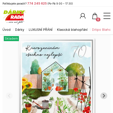
774 245 625
Potřebujete poradit?
(Po-Pá 9:00 – 17:30)
0
Úvod
Dárky
LUXUSNÍ PŘÁNÍ
Klasická blahopřání
Ditipo Blahop
Hledat
Skladem