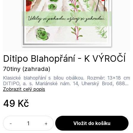
Ditipo Blahopřání - K VÝROČÍ
70tiny (zahrada)
Klasické blahopřání s bílou obálkou. Rozměr: 13x18 cm
DITIPO, a. s. Mariánské nám. 14, Uherský Brod, 68801
info@ditipo.cz
Zobrazit celý popis
49 Kč
-
+