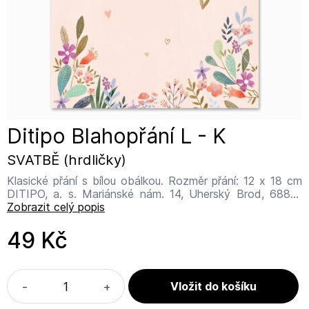
Ditipo Blahopřání L - K
SVATBĚ (hrdličky)
Klasické přání s bílou obálkou. Rozměr přání: 12 x 18 cm
DITIPO, a. s. Mariánské nám. 14, Uherský Brod, 68801
info@ditipo.cz
Zobrazit celý popis
49 Kč
-
+