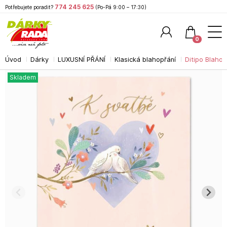
774 245 625
Potřebujete poradit?
(Po-Pá 9:00 – 17:30)
0
Úvod
Dárky
LUXUSNÍ PŘÁNÍ
Klasická blahopřání
Ditipo Blahop
Hledat
Skladem