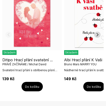
Skladem
Skladem
Ditipo Hrací přání svatební ...
Albi Hrací přání K Vaši svatbě /
PRÁVĚ ZAČÍNÁME / Michal David
Bruno Mars MARRY YOU
Svatební hrací přání s oblíbenou písní
Nádherné hrací přání k svatbě
Michala Davida PRÁVĚ ZAČÍNÁME.Text na
neoriginální nahrávkou Bruno
titulní straně přání: K SVATBĚ - MÁŠ-LI...
Marry You.Rozměr hracího přá
139
Kč
149
Kč
bílé obálky:...
Do košíku
Do košíku