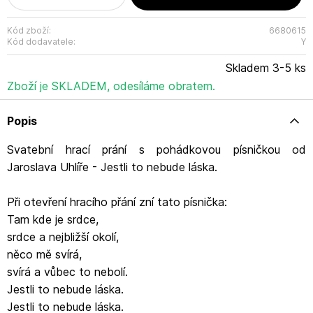
Kód zboží:
6680615
Kód dodavatele:
Y
Skladem 3-5 ks
Zboží je SKLADEM, odesíláme obratem.
Popis
Svatební hrací prání s pohádkovou písničkou od
Jaroslava Uhlíře - Jestli to nebude láska.
Při otevření hracího přání zní tato písnička:
Tam kde je srdce,
srdce a nejbližší okolí,
něco mě svírá,
svírá a vůbec to nebolí.
Jestli to nebude láska.
Jestli to nebude láska.