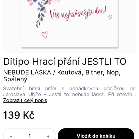
Ditipo Hrací přání JESTLI TO
NEBUDE LÁSKA / Koutová, Bitner, Nop,
Spálený
Svatební hrací prání s pohádkovou písničkou od
Jaroslava Uhlíře - Jestli to nebude láska. Při otevření
hracího přání zní tato písnička: Tam kde je srdce, srdce a
Zobrazit celý popis
nejbližší okolí, něco mě svírá, svírá a vůbec to nebolí.
Jestli to nebude láska. Jestli to nebude láska. Jestli to
139 Kč
nebude láska. Rozměr hracího přání včetně bílé obálky:
16,5 x 23 cm Vyrobeno v Číně. DITIPO, a. s. Mariánské
nám. 14, Uherský Brod, 68801 info@ditipo.cz
-
+