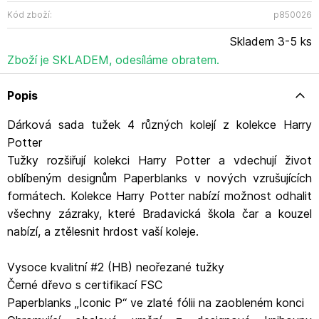
úprava s vysokým leskem, která skutečně podtrhne
živost návrhů Adresa: Ground Floor Beaux Lane House,
Kód zboží:
p850026
Lower Mercer Street, Dublin 2, Ireland
Skladem 3-5 ks
Kontakt:orders@paperblanks.com
Zboží je SKLADEM, odesíláme obratem.
Popis
Dárková sada tužek 4 různých kolejí z kolekce Harry
Potter
Tužky rozšiřují kolekci Harry Potter a vdechují život
oblíbeným designům Paperblanks v nových vzrušujících
formátech. Kolekce Harry Potter nabízí možnost odhalit
všechny zázraky, které Bradavická škola čar a kouzel
nabízí, a ztělesnit hrdost vaší koleje.
Vysoce kvalitní #2 (HB) neořezané tužky
Černé dřevo s certifikací FSC
Paperblanks „Iconic P“ ve zlaté fólii na zaobleném konci