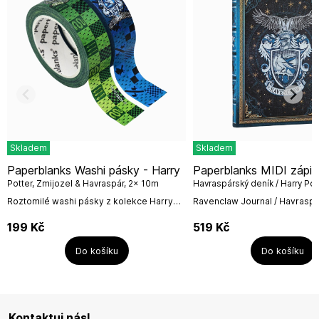
Skladem
Skladem
Paperblanks Washi pásky - Harry
Paperblanks MIDI zápisník -
Potter, Zmijozel & Havraspár, 2x 10m
Havraspárský deník / Harry Pott
linkovaný
Roztomilé washi pásky z kolekce Harry
Ravenclaw Journal / Havraspá
Potter k dozdobení diářů, zápisníků,
linkovanýPrémiový linkový zá
deníků, přáních atd... Paperblanks
velikosti MIDI z edice Harry Po
199
Kč
519
Kč
Balónový festival /...
Do košíku
Do košíku
Kontaktuj nás!